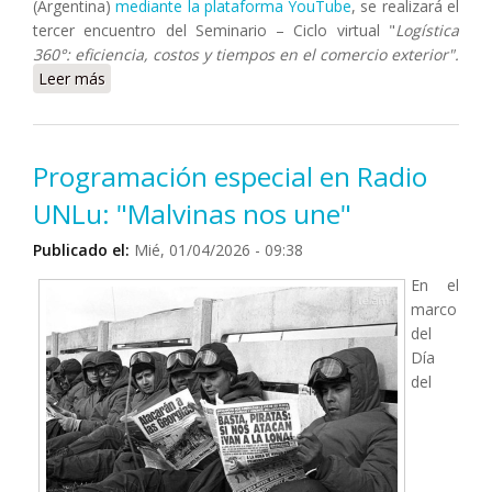
(Argentina)
mediante la plataforma YouTube
, se realizará el
tercer encuentro del Seminario – Ciclo virtual "
Logística
360°: eficiencia, costos y tiempos en el comercio exterior".
Leer más
sobre Tercer encuentro del Seminario – Ciclo virtual
Logística 360°
Programación especial en Radio
UNLu: "Malvinas nos une"
Publicado el:
Mié, 01/04/2026 - 09:38
En el
marco
del
Día
del