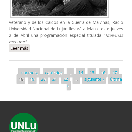
Veterano y de los Caídos en la Guerra de Malvinas, Radio
Universidad Nacional de Luján llevará adelante este jueves
2 de Abril una programación especial titulada "
Malvinas
nos une"
.
Leer más
sobre Programación especial en Radio UNLu:
"Malvinas nos une"
Páginas
« primera
‹ anterior
…
14
15
16
17
18
19
20
21
22
…
siguiente ›
última
»