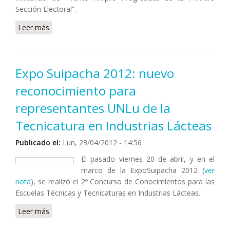
Sección Electoral”.
Leer más
sobre Se realizó en la UNLu un Encuentro del Frente
Amplio Progresista (FAP): dirigentes fueron recibidos
por el Rector
Expo Suipacha 2012: nuevo
reconocimiento para
representantes UNLu de la
Tecnicatura en Industrias Lácteas
Publicado el:
Lun, 23/04/2012 - 14:56
El pasado viernes 20 de abril, y en el
marco de la ExpoSuipacha 2012 (
ver
nota
), se realizó el 2º Concurso de Conocimientos para las
Escuelas Técnicas y Tecnicaturas en Industrias Lácteas.
Leer más
sobre Expo Suipacha 2012: nuevo reconocimiento
para representantes UNLu de la Tecnicatura en