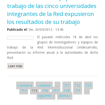
trabajo de las cinco universidades
integrantes de la Red expusieron
los resultados de su trabajo
Publicado el:
Vie, 20/04/2012 - 13:46
El pasado miércoles 18 de abril los
grupos de investigadores y equipos de
trabajo de la Red Interinstitucional Unidesarrollo,
presentaron su informe anual a la autoridades de dicha
Red.
Leer más
sobre Unidesarrollo: los equipos de trabajo de las
cinco universidades integrantes de la Red expusieron
los resultados de su trabajo
Páginas
« primera
‹ anterior
…
711
712
713
714
715
716
717
718
719
…
siguiente ›
última »