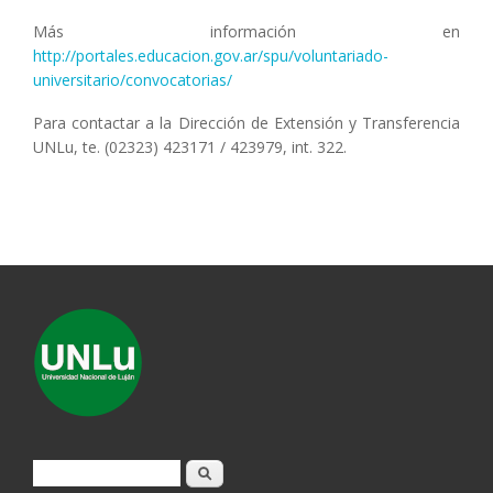
Más información en
http://portales.educacion.gov.ar/spu/voluntariado-
universitario/convocatorias/
Para contactar a la Dirección de Extensión y Transferencia
UNLu, te. (02323) 423171 / 423979, int. 322.
Formulario de búsqueda
Buscar