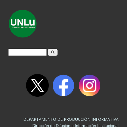
Formulario de búsqueda
Buscar
DEPARTAMENTO DE PRODUCCIÓN INFORMATIVA
Dirección de Difusión e Información Institucional