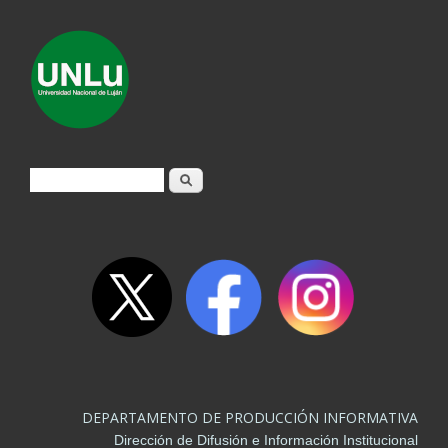
Formulario de búsqueda
Buscar
DEPARTAMENTO DE PRODUCCIÓN INFORMATIVA
Dirección de Difusión e Información Institucional