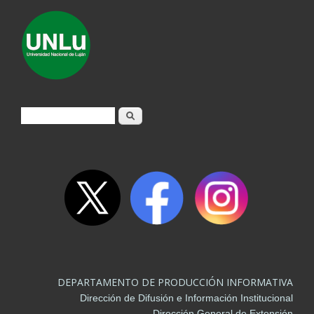
Formulario de búsqueda
Buscar
DEPARTAMENTO DE PRODUCCIÓN INFORMATIVA
Dirección de Difusión e Información Institucional
Dirección General de Extensión