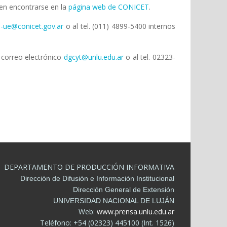
den encontrarse en la
página web de CONICET
.
-ue@conicet.gov.ar
o al tel. (011) 4899-5400 internos
l correo electrónico
dgcyt@unlu.edu.ar
o al tel. 02323-
DEPARTAMENTO DE PRODUCCIÓN INFORMATIVA
Dirección de Difusión e Información Institucional
Dirección General de Extensión
UNIVERSIDAD NACIONAL DE LUJÁN
Web:
www.prensa.unlu.edu.ar
Teléfono: +54 (02323) 445100 (Int. 1526)