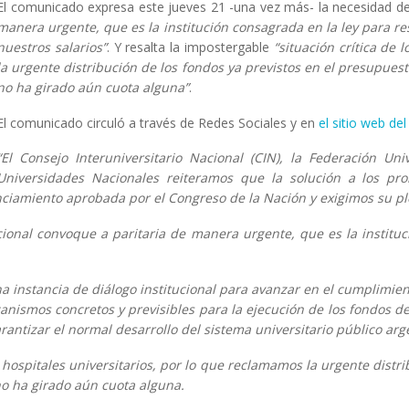
El comunicado expresa este jueves 21 -una vez más- la necesidad 
manera urgente, que es la institución consagrada en la ley para re
nuestros salarios”
. Y resalta la impostergable
“situación crítica de 
la urgente distribución de los fondos ya previstos en el presupue
no ha girado aún cuota alguna”
.
El comunicado circuló a través de Redes Sociales y en
el sitio web de
“El Consejo Interuniversitario Nacional (CIN), la Federación Uni
Universidades Nacionales reiteramos que la solución a los pro
anciamiento aprobada por el Congreso de la Nación y exigimos su p
ional convoque a paritaria de manera urgente, que es la instituc
instancia de diálogo institucional para avanzar en el cumplimiento 
canismos concretos y previsibles para la ejecución de los fondos de
antizar el normal desarrollo del sistema universitario público arg
s hospitales universitarios, por lo que reclamamos la urgente distr
o ha girado aún cuota alguna.