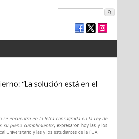
Buscar
erno: “La solución está en el
io se encuentra en la letra consagrada en la Ley de
s su pleno cumplimiento”
, expresaron hoy las y los
al Universitario y las y los estudiantes de la FUA.