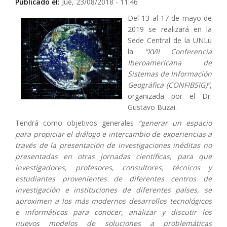
Publicado el:
Jue, 23/08/2018 - 11:46
Del 13 al 17 de mayo de
2019 se realizará en la
Sede Central de la UNLu
la
“XVII Conferencia
Iberoamericana de
Sistemas de Información
Geográfica (CONFIBSIG)”
,
organizada por el Dr.
Gustavo Buzai.
Tendrá como objetivos generales
“generar un espacio
para propiciar el diálogo e intercambio de experiencias a
través de la presentación de investigaciones inéditas no
presentadas en otras jornadas científicas, para que
investigadores, profesores, consultores, técnicos y
estudiantes provenientes de diferentes centros de
investigación e instituciones de diferentes países, se
aproximen a los más modernos desarrollos tecnológicos
e informáticos para conocer, analizar y discutir los
nuevos modelos de soluciones a problemáticas