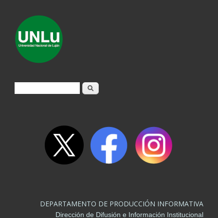
Formulario de búsqueda
Buscar
DEPARTAMENTO DE PRODUCCIÓN INFORMATIVA
Dirección de Difusión e Información Institucional