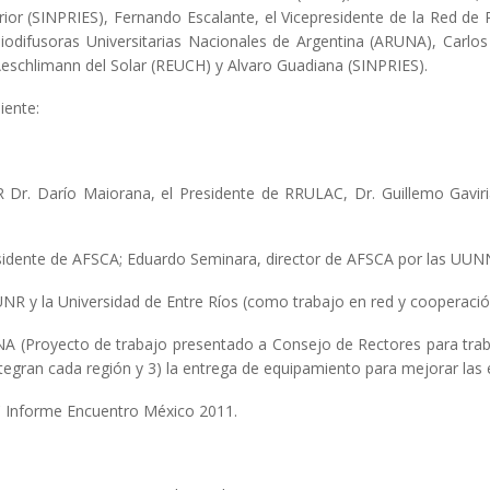
rior (SINPRIES), Fernando Escalante, el Vicepresidente de la Red de 
diodifusoras Universitarias Nacionales de Argentina (ARUNA), Carl
eschlimann del Solar (REUCH) y Alvaro Guadiana (SINPRIES).
iente:
R Dr. Darío Maiorana, el Presidente de RRULAC, Dr. Guillemo Gavir
esidente de AFSCA; Eduardo Seminara, director de AFSCA por las UUN
R y la Universidad de Entre Ríos (como trabajo en red y cooperaci
(Proyecto de trabajo presentado a Consejo de Rectores para trabajo 
ntegran cada región y 3) la entrega de equipamiento para mejorar las
C Informe Encuentro México 2011.