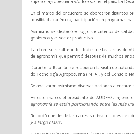
superior agropecuaria y/o forestal en el país. La Dec
En el marco del encuentro se abordaron distintos p
movilidad académica, participación en programas naci
Asimismo se destacó el logro de criterios de calidad
gobiernos y el sector productivo.
También se resaltaron los frutos de las tareas de 
de agronomía que permitió después de muchos años l
Durante la Reunión se recibieron la visita de autorid
de Tecnología Agropecuaria (INTA), y del Consejo Nac
Se analizaron asimismo diversas acciones a encarar en
En este marco, el presidente de AUDEAS, ingenier
agronomía se están posicionando entre las más im
Recordó que desde las carreras e instituciones de 
y a largo plazo”
.
“Las Universidades jugaron y juegan una actuación 