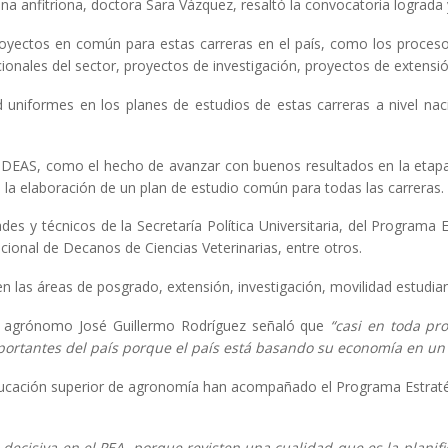
ana anfitriona, doctora Sara Vázquez, resaltó la convocatoria lograda
royectos en común para estas carreras en el país, como los proceso
onales del sector, proyectos de investigación, proyectos de extensió
 uniformes en los planes de estudios de estas carreras a nivel nacio
AUDEAS, como el hecho de avanzar con buenos resultados en la etapa 
a elaboración de un plan de estudio común para todas las carreras.
ades y técnicos de la Secretaría Política Universitaria, del Programa 
ional de Decanos de Ciencias Veterinarias, entre otros.
 las áreas de posgrado, extensión, investigación, movilidad estudian
o agrónomo José Guillermo Rodríguez señaló que
“casi en toda pr
portantes del país porque el país está basando su economía en un
educación superior de agronomía han acompañado el Programa Estrat
decisiva en el PEA, porque revisten una cualidad que es la planifi