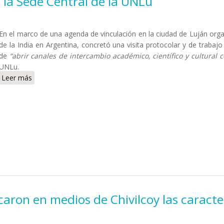
a la Sede Central de la UNLu
En el marco de una agenda de vinculación en la ciudad de Luján org
de la India en Argentina, concretó una visita protocolar y de trabaj
de
“abrir canales de intercambio académico, científico y cultural co
UNLu.
Leer más
sobre Visita del embajador de India a la Sede Central de l
aron en medios de Chivilcoy las caracte