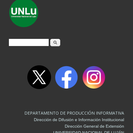
Formulario de búsqueda
Buscar
DEPARTAMENTO DE PRODUCCIÓN INFORMATIVA
Dirección de Difusión e Información Institucional
Dirección General de Extensión
UNIVERSIDAD NACIONAL DE LUJÁN